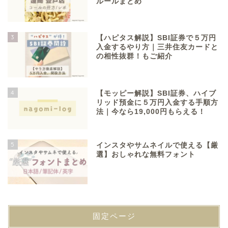
ルールまとめ
3
【ハピタス解説】SBI証券で５万円
入金するやり方｜三井住友カードと
の相性抜群！もご紹介
4
【モッピー解説】SBI証券、ハイブ
リッド預金に５万円入金する手順方
法｜今なら19,000円もらえる！
5
インスタやサムネイルで使える【厳
選】おしゃれな無料フォント
Information
固定ページ
Profile