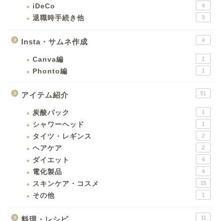
iDeCo
4
退職時手続き他
3
4
Insta・サムネ作成
Canva編
1
Phonto編
1
51
アイテム紹介
炭酸パック
1
シャワーヘッド
1
タイツ・レギンス
2
ヘアケア
2
ダイエット
4
電化製品
4
スキンケア・コスメ
15
その他
1
11
料理・レシピ