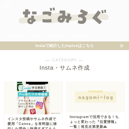
Information
Profile
Contact me
Back to TOP
Instaで紹介したtopicsはこちら
― CATEGORY ―
Insta・サムネ作成
Instagramで活用できる！ち
インスタ投稿やサムネ作成で
ょっと変わった『位置情報』
愛用「Canva」を有料版に移
一覧｜発見次第更新🙏
行した理由｜快適すぎてもう