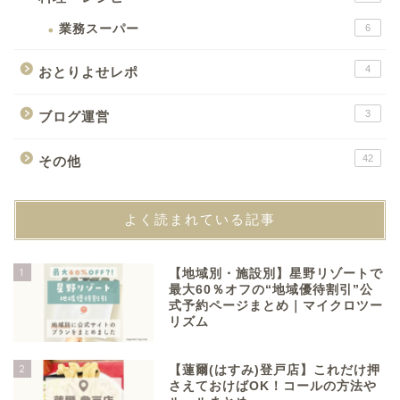
業務スーパー
6
4
おとりよせレポ
3
ブログ運営
42
その他
よく読まれている記事
1
【地域別・施設別】星野リゾートで
最大60％オフの“地域優待割引”公
式予約ページまとめ｜マイクロツー
リズム
2
【蓮爾(はすみ)登戸店】これだけ押
さえておけばOK！コールの方法や