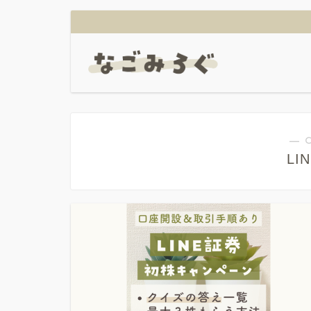
― 
LI