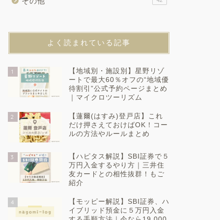
その他
42
よく読まれている記事
【地域別・施設別】星野リゾ
1
ートで最大60％オフの“地域優
待割引”公式予約ページまとめ
｜マイクロツーリズム
【蓮爾(はすみ)登戸店】これ
2
だけ押さえておけばOK！コー
ルの方法やルールまとめ
【ハピタス解説】SBI証券で５
3
万円入金するやり方｜三井住
友カードとの相性抜群！もご
紹介
【モッピー解説】SBI証券、ハ
4
イブリッド預金に５万円入金
する手順方法｜今なら19,000