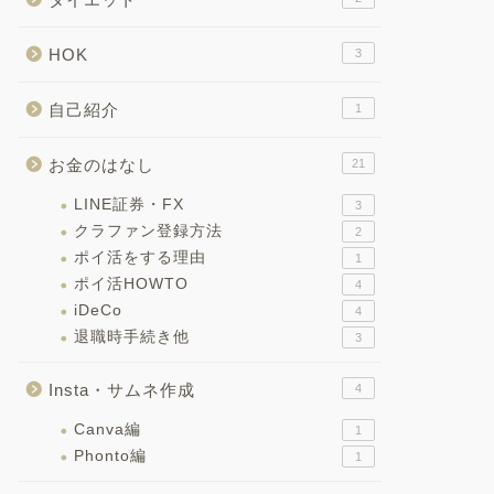
HOK
3
自己紹介
1
お金のはなし
21
LINE証券・FX
3
クラファン登録方法
2
ポイ活をする理由
1
ポイ活HOWTO
4
iDeCo
4
退職時手続き他
3
Insta・サムネ作成
4
Canva編
1
Phonto編
1