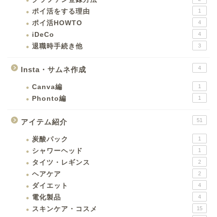
ポイ活をする理由
1
ポイ活HOWTO
4
iDeCo
4
退職時手続き他
3
4
Insta・サムネ作成
Canva編
1
Phonto編
1
51
アイテム紹介
炭酸パック
1
シャワーヘッド
1
タイツ・レギンス
2
ヘアケア
2
ダイエット
4
電化製品
4
スキンケア・コスメ
15