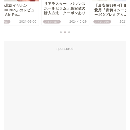
リアラスター「バウンス
題の北欧イヤホン
【最安値990円】IK
ボールセラム」最安値の
udio Nio」のレビュ
愛用『青切りシーク
購入方法｜クーポンあり
｜Air Po...
ー100プレミアム...
2021-03-05
2024-10-29
2021-0
テム紹介
アイテム紹介
アイテム紹介
sponsored