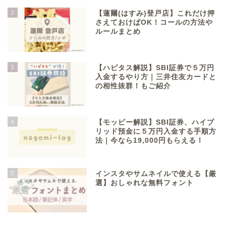
2
【蓮爾(はすみ)登戸店】これだけ押
さえておけばOK！コールの方法や
ルールまとめ
3
【ハピタス解説】SBI証券で５万円
入金するやり方｜三井住友カードと
の相性抜群！もご紹介
4
【モッピー解説】SBI証券、ハイブ
リッド預金に５万円入金する手順方
法｜今なら19,000円もらえる！
5
インスタやサムネイルで使える【厳
選】おしゃれな無料フォント
Information