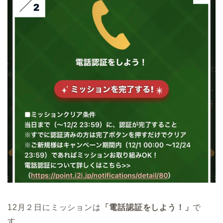
12月２日にミッションは
「
電話認証をしよう！
」
で
す。