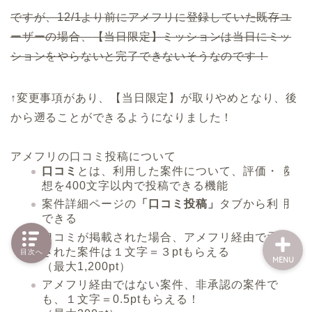
ですが、12/1より前にアメフリに登録していた既存ユ
ーザーの場合、
【当日限定】ミッションは当日にミッ
Information
ションをやらないと完了できない
そうなのです！
Profile
↑変更事項があり、【当日限定】が取りやめとなり、
後
から遡ることができる
ようになりました！
Contact me
アメフリの口コミ投稿について
Back to TOP
口コミ
とは、利用した案件について、
評価・感
想を400文字以内で投稿
できる機能
案件詳細ページの
「口コミ投稿」
タブから利用
できる
口コミが掲載された場合、アメフリ経由で承認
された案件は
１文字＝３pt
もらえる
目次へ
MENU
（最大1,200pt）
アメフリ経由ではない案件、非承認の案件で
も、
１文字＝0.5pt
もらえる！